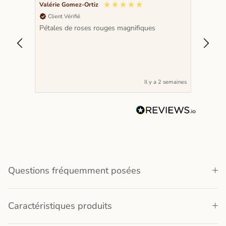
Valérie Gomez-Ortiz
Claire
Client Vérifié
Clien
Pétales de roses rouges magnifiques
Comman
livrai
avait 
la sor
vite ;)
Il y a 2 semaines
Questions fréquemment posées
Caractéristiques produits