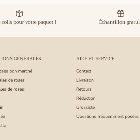
e colis pour votre paquet !
Échantillon gratui
IONS GÉNÉRALES
AIDE ET SERVICE
roses bon marché
Contact
ales de roses
Livraison
les de roses
Retours
Réduction
in
Grossiste
sée
Questions fréquemment posées
lle