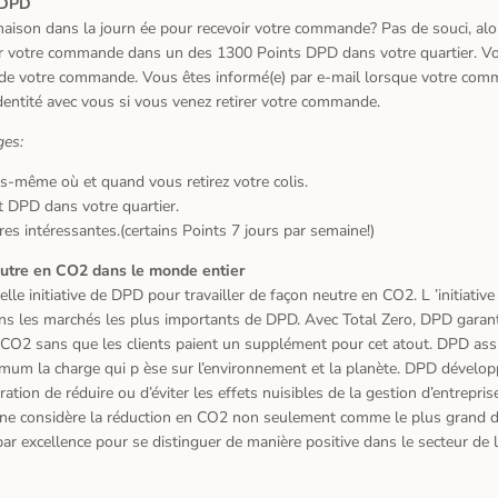
 DPD
aison dans la journ
é
e pour recevoir votre commande? Pas de souci, al
rer votre commande dans un des 1300 Points DPD dans votre quartier.
Vo
rs de votre commande.
Vous
ê
tes inform
é
(e) par e-mail lorsque votre com
dentit
é
avec vous si vous venez retirer votre commande.
ges:
us-m
ê
me o
ù
et quand vous retirez votre colis.
t DPD dans votre quartier.
res int
é
ressantes.(certains Points 7 jours par semaine!)
eutre en CO2 dans le monde entier
elle initiative de DPD pour travailler de fa
ç
on neutre en CO2. L
’
initiativ
ans les march
é
s les plus importants de DPD.
Avec Total Zero, DPD garanti
CO2 sans que les clients paient un suppl
é
ment pour cet atout.
DPD assu
nimum la charge qui p
è
se sur l
’
environnement et la plan
è
te. DPD d
é
velop
ration de r
é
duire ou d
’é
viter les effets nuisibles de la gestion d
’
entreprise
ne consid
è
re la r
é
duction en CO2 non seulement comme le plus grand 
ar excellence pour se distinguer de mani
è
re positive dans le secteur de l