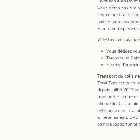
Livraison
à
un Point
Vous n
’ê
tes pas
à
la m
simplement faire liv
lectionner le lieu lo
Prenez votre pi
è
ce d
’
i
Voici tous vos avanta
Vous d
é
cidez vo
Toujours un Poin
Heures d
’
ouvertu
Transport de colis n
Total Zero est la nouv
depuis juillet 2012 d
transport
é
neutre en 
afin de limiter au mi
entreprise dans l
’
aspi
’
environnement. DPD 
comme l
’
opportunit
é
p