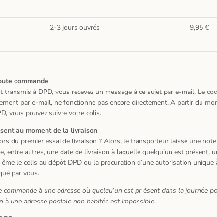
2-3 jours ouvrés
9,95 €
toute commande
st transmis
à
DPD, vous recevez un message
à
ce sujet par e-mail. Le cod
rement par e-mail, ne fonctionne pas encore directement. A partir du m
D, vous pouvez suivre votre colis.
é
sent au moment de la livraison
lors du premier essai de livraison
? Alors, le transporteur laisse une note
re, entre autres, une date de livraison
à
laquelle quelqu
’
un est pr
é
sent, u
ê
me le colis au d
é
p
ô
t DPD ou la procuration d
’
une autorisation unique
iqu
é
par vous.
tre commande
à
une adresse o
ù
quelqu
’
un est pr
é
sent dans la journ
é
e po
on
à
une adresse postale non habit
é
e est impossible.