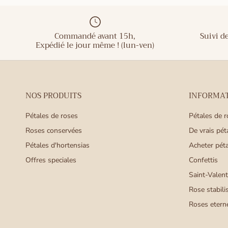
Commandé avant 15h,
Suivi d
NOS PRODUITS
INFORMAT
Pétales de roses
Pétales de 
Roses conservées
De vrais pét
Pétales d'hortensias
Acheter péta
Offres speciales
Confettis
Saint-Valent
Rose stabili
Roses eterne