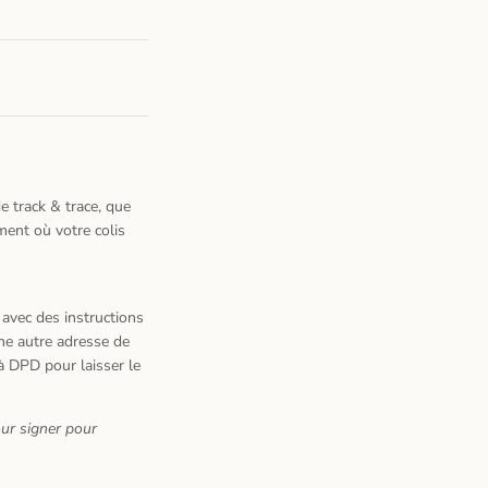
e track & trace, que
oment o
ù
votre colis
 avec des instructions
ne autre adresse de
à
DPD pour laisser le
ur signer pour