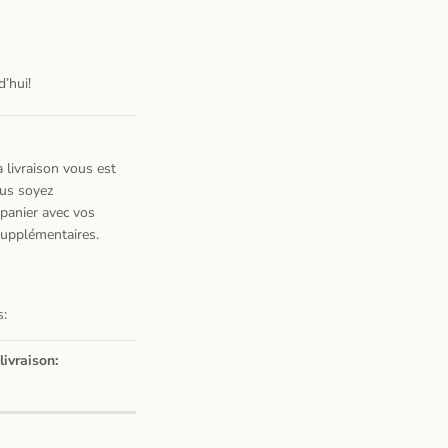
’hui!
 livraison vous est
ous soyez
 panier avec vos
 supplémentaires.
s:
livraison: