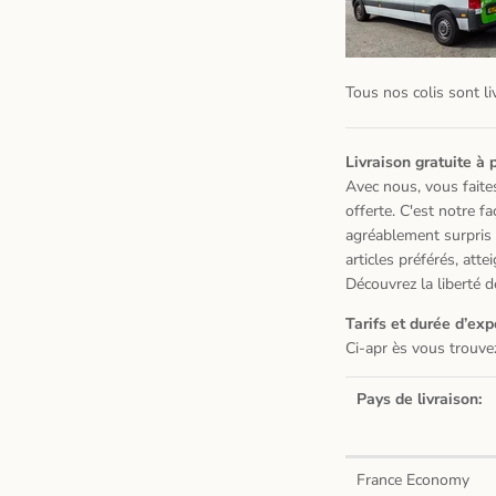
Tous nos colis sont l
Livraison gratuite à 
Avec nous, vous faite
offerte. C'est notre f
agréablement surpris p
articles préférés, att
Découvrez la liberté d
Tarifs et dur
é
e d
’
exp
Ci-apr
è
s vous trouve
Pays de livraison:
France Econom