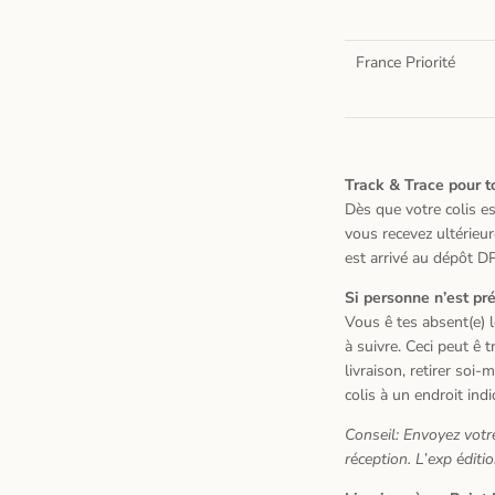
France Priorité
Track & Trace pour 
D
è
s que votre colis e
vous recevez ult
é
rieu
est arriv
é
au d
é
p
ô
t DP
Si personne n
’
est pr
Vous
ê
tes absent(e) 
à
suivre. Ceci peut
ê
t
livraison, retirer soi-m
colis
à
un endroit ind
Conseil: Envoyez vo
r
é
ception. L
’
exp
é
diti