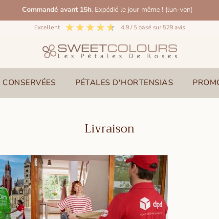
Commandé avant 15h
, Expédié le jour même ! (lun-ven)
excellent
4,9
/ 5
basé sur
529
avis
 CONSERVÉES
PÉTALES D'HORTENSIAS
PROMO
Livraison