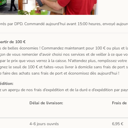
ivrés par DPD. Commandé aujourd’hui avant 15:00 heures, envoyé aujourd
partir de 100 €
s de belles économies ! Commandez maintenant pour 100 € ou plus et la
açon de vous remercier d'avoir choisi nos services et de veiller à ce que v
ar le prix que vous verrez à la caisse. N'attendez plus, remplissez votre
eignez le seuil de 100 € et faites-vous livrer à domicile sans frais de port
e faire des achats sans frais de port et économisez dès aujourd'hui !
é
dition:
z un aper
ç
u de nos frais d
’
exp
é
dition et de la dur
é
e d
’
exp
é
dition par pay
Délai de livraison:
Frais de 
y
4-6 jours ouvrés
6,95 €