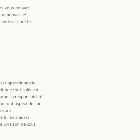
ors vous pouvez
us pouvez s
é
mande est pr
ê
te.
e est op
é
rationnelle
t que tout colis est
me sa responsabilit
é
pe tout aspect de son
 sur l
d
é
fi, mais aussi
a livraison de colis.